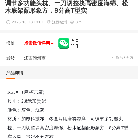
调节多功能头枕、一刀切整块高密度海绵、松
木底架配形象方，8分高T型实
2025-10-13 10:01
江西赣州
372
报价
点击微信详询→
发货
江西赣州市
付款后3天内
产品详情
K55# （麻将凉席）

尺寸：2.8米加贵妃

颜色：灰色、浅灰

材质：加厚科技布，冬夏两用麻将凉席、可调节多功能头
枕、一刀切整块高密度海绵、松木底架配形象方，8分高T型
实木脚，贵妃不分左右。