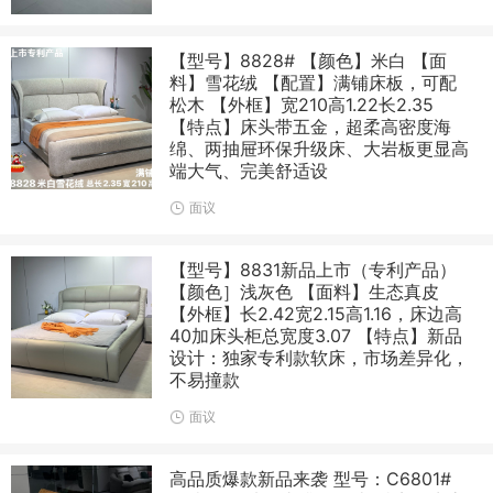
【型号】8828# 【颜色】米白 【面
料】雪花绒 【配置】满铺床板，可配
松木 【外框】宽210高1.22长2.35
【特点】床头带五金，超柔高密度海
绵、两抽屉环保升级床、大岩板更显高
端大气、完美舒适设
面议
【型号】8831新品上市（专利产品）
【颜色］浅灰色 【面料】生态真皮
【外框】长2.42宽2.15高1.16，床边高
40加床头柜总宽度3.07 【特点】新品
设计：独家专利款软床，市场差异化，
不易撞款
面议
高品质爆款新品来袭 型号：C6801#