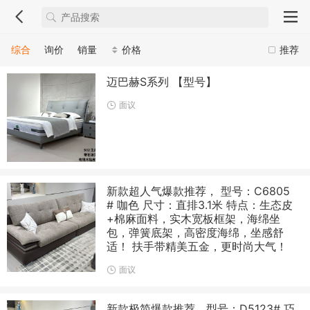
综合
询价
销量
价格
推荐
迈巴赫S系列 【型号】
面议
新款超人气爆款推荐， 型号：C6805
# 咖色 尺寸：直排3.1米 特点：生态皮
+棉麻面料，实木宽板框架，海绵坐
包，弹簧底架，高密度海绵，坐感舒
适！ 扶手带精美五金，更时尚大气！
面议
新款极简爆款推荐，型号：D5123# 巧