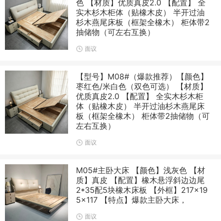
色 【材质】优质真皮2.0 【配置】 全
实木杉木柜体（贴橡木皮） 半开过油
杉木燕尾床板（框架全橡木） 柜体带2
抽储物（可左右互换）
面议
【型号】M08#（爆款推荐）【颜色】
枣红色/米白色（双色可选） 【材质】
优质真皮2.0 【配置】 全实木杉木柜
体（贴橡木皮） 半开过油杉木燕尾床
板（框架全橡木） 柜体带2抽储物（可
左右互换）
面议
M05#主卧大床 【颜色】浅灰色 【材
质】真皮 【配置】橡木悬浮斜边边尾
2*35配5块橡木床板 【外框】217×19
5×117 【特点】爆款主卧大床，
面议