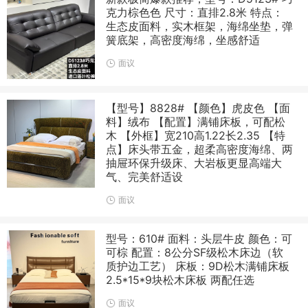
克力棕色色 尺寸：直排2.8米 特点：
生态皮面料，实木框架，海绵坐垫，弹
簧底架，高密度海绵，坐感舒适
面议
【型号】8828# 【颜色】虎皮色 【面
料】绒布 【配置】满铺床板，可配松
木 【外框】宽210高1.22长2.35 【特
点】床头带五金，超柔高密度海绵、两
抽屉环保升级床、大岩板更显高端大
气、完美舒适设
面议
型号：610# 面料：头层牛皮 颜色：可
可棕 配置：8公分SF级松木床边（软
质护边工艺） 床板：9D松木满铺床板
2.5*15*9块松木床板 两配任选
面议