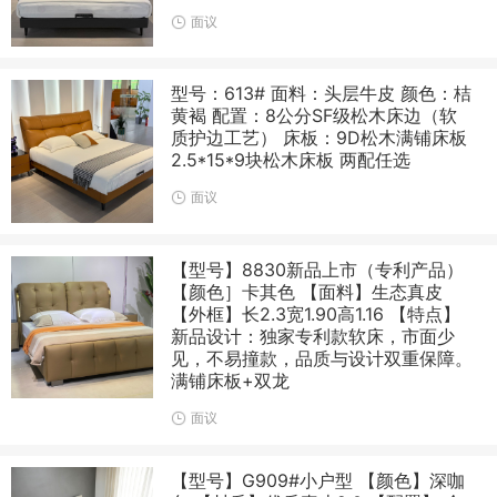
面议
型号：613# 面料：头层牛皮 颜色：桔
黄褐 配置：8公分SF级松木床边（软
质护边工艺） 床板：9D松木满铺床板
2.5*15*9块松木床板 两配任选
面议
【型号】8830新品上市（专利产品）
【颜色］卡其色 【面料】生态真皮
【外框】长2.3宽1.90高1.16 【特点】
新品设计：独家专利款软床，市面少
见，不易撞款，品质与设计双重保障。
满铺床板+双龙
面议
【型号】G909#小户型 【颜色】深咖