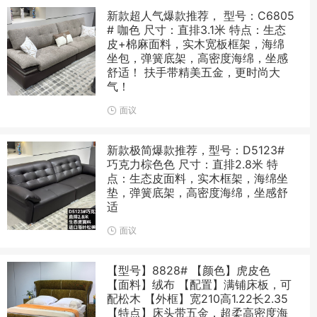
新款超人气爆款推荐， 型号：C6805
# 咖色 尺寸：直排3.1米 特点：生态
皮+棉麻面料，实木宽板框架，海绵
坐包，弹簧底架，高密度海绵，坐感
舒适！ 扶手带精美五金，更时尚大
气！
面议
新款极简爆款推荐，型号：D5123#
巧克力棕色色 尺寸：直排2.8米 特
点：生态皮面料，实木框架，海绵坐
垫，弹簧底架，高密度海绵，坐感舒
适
面议
【型号】8828# 【颜色】虎皮色
【面料】绒布 【配置】满铺床板，可
配松木 【外框】宽210高1.22长2.35
【特点】床头带五金，超柔高密度海