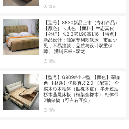
面议
【型号】8830新品上市（专利产品）
【颜色］卡其色 【面料】生态真皮
【外框】长2.3宽1.90高1.16 【特点】
新品设计：独家专利款软床，市面少
见，不易撞款，品质与设计双重保
障。 满铺床板+双龙
面议
【型号】G909#小户型 【颜色】深咖
色 【材质】优质真皮2.0 【配置】 全
实木杉木柜体（贴橡木皮） 半开过油
杉木燕尾床板（框架全橡木） 柜体带
2抽储物（可左右互换）
面议