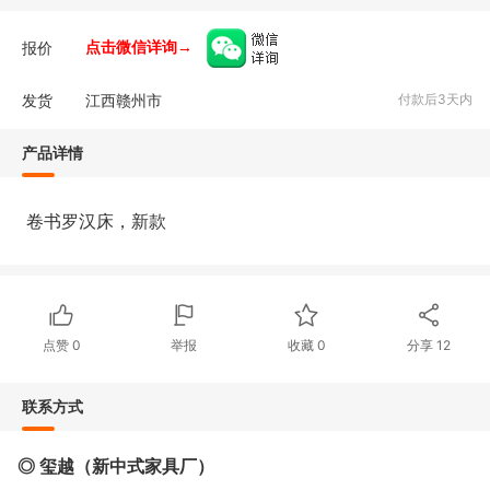
报价
点击微信详询→
发货
江西赣州市
付款后3天内
产品详情
卷书罗汉床，新款
点赞
0
举报
收藏
0
分享
12
联系方式
◎ 玺越（新中式家具厂）