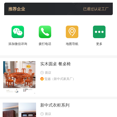
推荐企业
已通过认证工厂
添加微信详询
拨打电话
地图导航
更多
实木圆桌 餐桌椅
面议
玺越（新中式家具厂）
新中式衣柜系列
面议