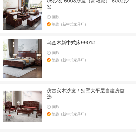
05沙发 6008沙发（高箱款） 6002沙
发
面议
玺越（新中式家具厂）
乌金木新中式床9901#
面议
玺越（新中式家具厂）
仿古实木沙发！别墅大平层自建房首
选！
面议
玺越（新中式家具厂）