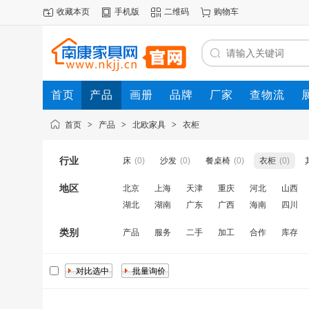
收藏本页
手机版
二维码
购物车
首页
产品
画册
品牌
厂家
查物流
首页
>
产品
>
北欧家具
>
衣柜
行业
床
(0)
沙发
(0)
餐桌椅
(0)
衣柜
(0)
地区
北京
上海
天津
重庆
河北
山西
湖北
湖南
广东
广西
海南
四川
类别
产品
服务
二手
加工
合作
库存