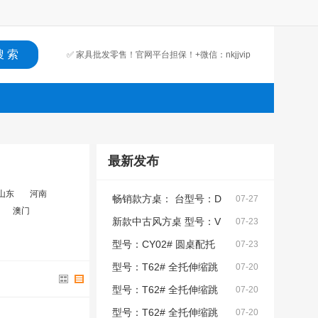
✅ 家具批发零售！官网平台担保！+微信：nkjjvip
最新发布
山东
河南
畅销款方桌： 台型号：D
07-27
澳门
26实木脚 台面材料：岩板（随意
新款中古风方桌 型号：V
07-23
配） 椅子：多款型号软包椅。 颜
18#（白蜡木） 搭配实木面板，
型号：CY02# 圆桌配托
07-23
色：钛碳金＋金属银
也可搭配岩板，超晶石 椅子如图
板（也可以配台圈） 材质：碳素
型号：T62# 全托伸缩跳
07-20
所示！
钢底架 搭配岩板/微晶石/超晶石
台 材质：拉丝不锈钢底架 搭配岩
型号：T62# 全托伸缩跳
07-20
尺寸：1.2米-1.8米
晶石（岩板打印超晶石工艺），
台 材质：拉丝不锈钢底架 搭配岩
型号：T62# 全托伸缩跳
07-20