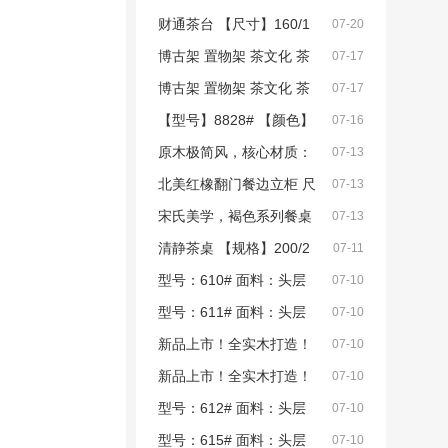
尺寸：1.18米/1.33米/1.48米
晶石（岩板打印超晶石工艺），
台 材质：拉丝不锈钢底架 搭配岩
财通茶台 【尺寸】160/1
07-20
尺寸：1.18米/1.33米/1.48米
晶石（岩板打印超晶石工艺），
80*80*73CM 【材质】橡木 【颜
博古架 置物架 茶文化 茶
07-17
尺寸：1.18米/1.33米/1.48米
色】北美胡 高品擦色工艺，返单
空间
博古架 置物架 茶文化 茶
07-17
爆款 品质保证，售后无忧！
空间
【型号】8828# 【颜色】
07-16
虎皮色 【面料】绒布 【配置】满
原木极简风，核心材质：
07-13
铺床板，可配松木 【外框】宽21
北美进口FAS级红橡木，坚硬耐
北美红橡翻门餐边立柜 尺
07-13
0高1.22长2.35 【特点】床头带
磨抗腐，木纹肌理自然高级，尽
寸：长80×深39×高125cm 长虹
宋氏美学，褐色系列餐桌
07-13
五金，超柔高密度海绵、两抽屉
显质感。
翻门设计，防尘又透光，内里收
清静茶桌 【规格】200/2
07-11
环保升级床、大岩板更显高端大
纳一目了 下方双抽屉，杂物、茶
20/240*88*75CM 【材质】非洲
型号：610# 面料：头层
07-10
气、完美舒适设
具分开规整收纳 天然橡木纹理温
檀木(乌金木工艺)，格木大脚
牛皮 颜色：可可棕 配置：8公分
型号：611# 面料：头层
07-10
润细腻，客厅、书房都适配，原
【颜色】北美胡
SF级松木床边（软质护边工艺）
牛皮 颜色：卡其杏 配置：8公分
新品上市！全实木打造！
07-10
木风氛围感好物
床板：9D松木满铺床板 2.5*15*9
SF级松木床边（软质护边工艺）
新品上市！全实木打造！
07-10
块松木床板 两配任选
床板：9D松木满铺床板 2.5*15*9
型号：612# 面料：头层
07-10
块松木床板 两配任选
牛皮 颜色：珍珠白 配置：8公分
型号：615# 面料：头层
07-10