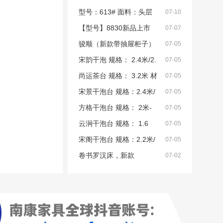
SF级松木床边（软质护边工艺）
牛皮 颜色：藏蓝灰 配置：8公分
型号：613# 面料：头层
07-10
床板：9D松木满铺床板 2.5*15*9
SF级松木床边（软质护边工艺）
牛皮 颜色：桔黄褐 配置：8公分
【型号】8830新品上市
07-07
块松木床板 两配任选
床板：9D松木满铺床板 2.5*15*9
SF级松木床边（软质护边工艺）
（专利产品） 【颜色］卡其色
骏顺（新款带抽屉柜子）
07-05
块松木床板 两配任选
床板：9D松木满铺床板 2.5*15*9
【面料】生态真皮 【外框】长2.3
材质：橡木 颜色：板栗色 尺寸：
宋韵干泡 规格： 2.4米/2.
07-05
块松木床板 两配任选
宽1.90高1.16 【特点】新品设
1.8米、2米
6米/2.8米 材质： 乌金木
尚运茶台 规格： 3.2米 材
07-05
计：独家专利款软床，市面少
质： 乌金木
宋景干泡台 规格：2.4米/
07-05
见，不易撞款，品质与设计双重
2.6米/2.8米/3米 材质：乌金木
方格干泡台 规格： 2米-
07-05
保障。 满铺床板+双龙
3.2米 材质： 乌金木
云涧干泡台 规格： 1.6
07-05
米-3.2米 材质： 乌金木
宋阁干泡台 规格：2.2米/
07-05
2.4米 材质：乌金木
卷书罗汉床，新款
07-02