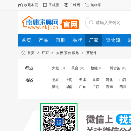
收藏本页
手机版
二维码
购物车
首页
产品
画册
品牌
厂家
查物流
首页
>
厂家
>
大板 茶台 根雕
>
茶配件
行业
大板
(0)
茶台
(0)
根雕
(0)
博古架
(0)
地区
北京
上海
天津
重庆
河北
山西
湖北
湖南
广东
广西
海南
四川