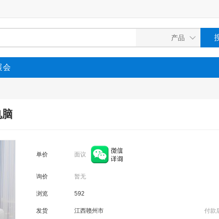
展会
电脑
面议
单价
询价
暂无
浏览
592
发货
江西赣州市
付款