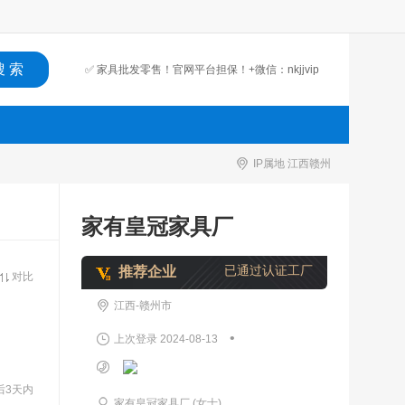
✅ 家具批发零售！官网平台担保！+微信：nkjjvip
IP属地 江西赣州
家有皇冠家具厂
已通过认证工厂
推荐企业
对比
江西-赣州市
•
上次登录 2024-08-13
后3天内
家有皇冠家具厂 (女士)