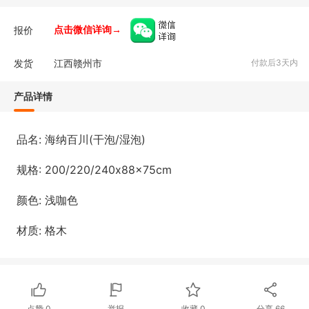
报价
点击微信详询→
发货
江西赣州市
付款后3天内
产品详情
品名: 海纳百川(干泡/湿泡)
规格: 200/220/240
x88x75cm
颜色: 浅咖色
材质: 格木
点赞
0
举报
收藏
0
分享
66