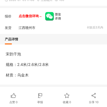
报价
点击微信详询→
发货
江西赣州市
付款后3天内
产品详情
宋韵干泡
规格：
2.4米/2.6米/2.8米
材质：
乌金木
点赞
0
举报
收藏
0
分享
10