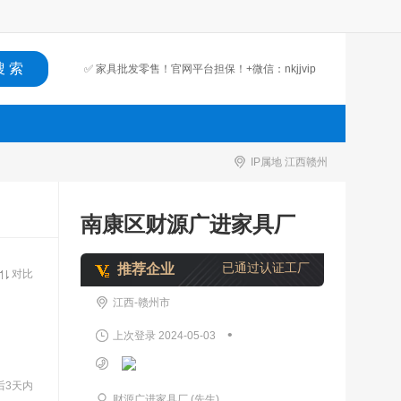
✅ 家具批发零售！官网平台担保！+微信：nkjjvip
IP属地 江西赣州
南康区财源广进家具厂
已通过认证工厂
推荐企业
对比
江西-赣州市
•
上次登录 2024-05-03
后3天内
财源广进家具厂 (先生)