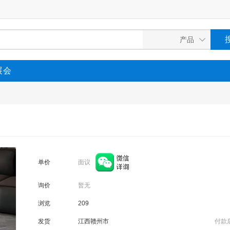
展会
面议
单价
询价
暂无
浏览
209
发货
江西赣州市
付款