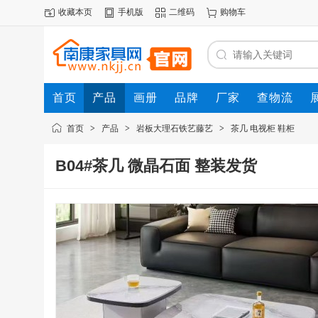
收藏本页
手机版
二维码
购物车
首页
产品
画册
品牌
厂家
查物流
首页
>
产品
>
岩板大理石铁艺藤艺
>
茶几 电视柜 鞋柜
B04#茶几 微晶石面 整装发货