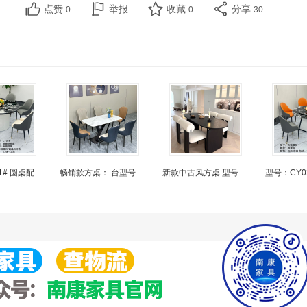
点赞
举报
收藏
分享
0
0
30
1# 圆桌配
畅销款方桌： 台型号
新款中古风方桌 型号
型号：CY0