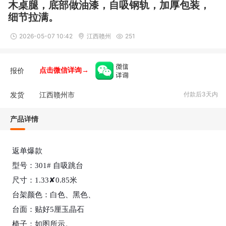
木桌腿，底部做油漆，自吸钢轨，加厚包装，
细节拉满。
2026-05-07 10:42
江西赣州
251
报价
点击微信详询→
发货
江西赣州市
付款后3天内
产品详情
返单爆款

型号：301# 自吸跳台

尺寸：1.33✘0.85米 

台架颜色：白色、黑色、

台面：贴好5厘玉晶石

椅子：如图所示。
