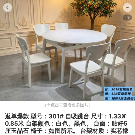
1/9
（↑点击可查看更多图片）
返单爆款 型号：301# 自吸跳台 尺寸：1.33✘
0.85米 台架颜色：白色、黑色、 台面：贴好5
厘玉晶石 椅子：如图所示。 台架材质：实芯橡