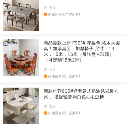
面议
南康区财源广进家具厂
新品爆款上新 F901# 花梨色 格木大圆
桌！加厚桌面，加厚椅子 尺寸：1.3
米，1.5米，1.6米（带转盘带玻璃）
（可定制1.8米2米）
面议
南康区财源广进家具厂
新款推荐605#轻奢意式奶油风岩板方
桌， 搭配轻奢奶白色毛毛虫椅
面议
南康区财源广进家具厂