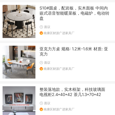
S10#圆桌，配岩板，实木面板 中间内
嵌式语音智能暖菜板，电磁炉，电动转
盘
面议
南康区财源广进家具厂
亚克力方桌 规格: 1.2米-1.6米 材质: 亚
克力
面议
南康区财源广进家具厂
整装落地款，实木框架，科技玻璃面
电视柜2.4*40*42 茶几1.3*70*42
面议
南康区财源广进家具厂