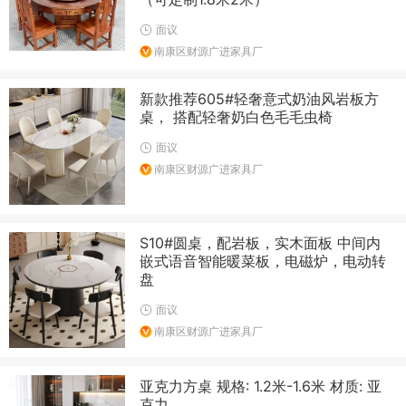
面议
南康区财源广进家具厂
新款推荐605#轻奢意式奶油风岩板方
桌， 搭配轻奢奶白色毛毛虫椅
面议
南康区财源广进家具厂
S10#圆桌，配岩板，实木面板 中间内
嵌式语音智能暖菜板，电磁炉，电动转
盘
面议
南康区财源广进家具厂
亚克力方桌 规格: 1.2米-1.6米 材质: 亚
克力