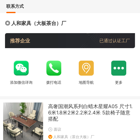
联系方式
◎ 人和家具（大板茶台）厂
推荐企业
已通过认证工厂
添加微信详询
拨打电话
地图导航
更多
高奢国潮风系列白蜡木星耀A05 尺寸1.
6米1.8米2米2.2米2.4米 5款椅子随意
搭配
面议
人和家具（茶台大板）厂