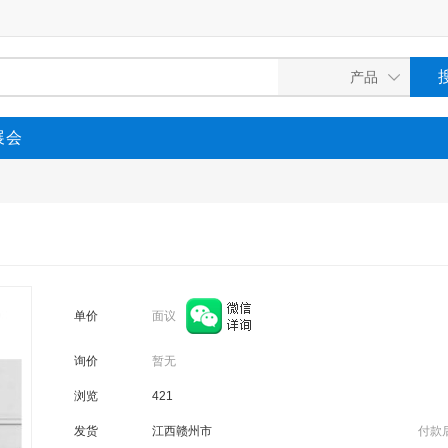
展会
面议
单价
询价
暂无
浏览
421
发货
江西赣州市
付款