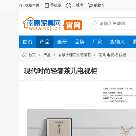
收藏本页
手机版
二维码
购物车
首页
产品
画册
品牌
厂家
查物流
首页
>
产品
>
岩板大理石铁艺藤艺
>
茶几 电视柜 鞋柜
现代时尚轻奢茶几电视柜