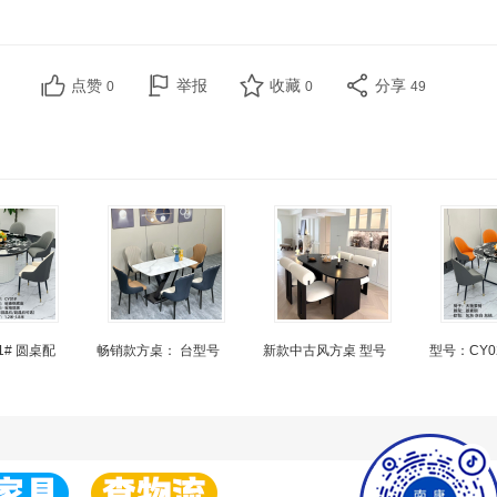
点赞
举报
收藏
分享
0
0
49
1# 圆桌配
畅销款方桌： 台型号
新款中古风方桌 型号
型号：CY0