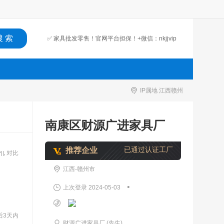
✅ 家具批发零售！官网平台担保！+微信：nkjjvip
IP属地 江西赣州
南康区财源广进家具厂
已通过认证工厂
推荐企业
对比
江西-赣州市
•
上次登录 2024-05-03
后3天内
财源广进家具厂 (先生)