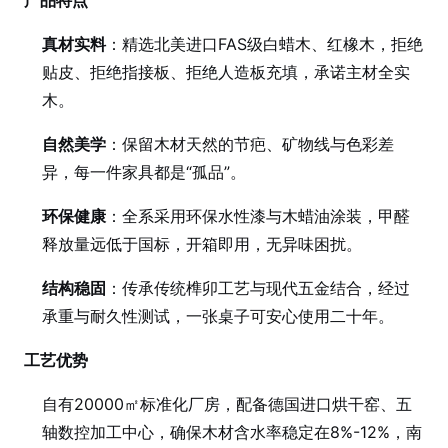
产品特点
真材实料
：精选北美进口FAS级白蜡木、红橡木，拒绝
贴皮、拒绝指接板、拒绝人造板充填，承诺主材全实
木。
自然美学
：保留木材天然的节疤、矿物线与色彩差
异，每一件家具都是“孤品”。
环保健康
：全系采用环保水性漆与木蜡油涂装，甲醛
释放量远低于国标，开箱即用，无异味困扰。
结构稳固
：传承传统榫卯工艺与现代五金结合，经过
承重与耐久性测试，一张桌子可安心使用二十年。
工艺优势
自有20000㎡标准化厂房，配备德国进口烘干窑、五
轴数控加工中心，确保木材含水率稳定在8%-12%，南