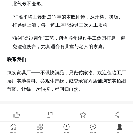
北气候不变形。
30名平均工龄超过12年的木匠师傅，从开料、拼板、
打磨到上漆，每一道工序均经过三次人工质检。
独创“柔边圆角”工艺，所有棱角经过手工倒圆打磨，避
免磕碰伤害，尤其适合有儿童与老人的家庭。
联系我们
臻实
家具厂——不做快消品，只做传家物。欢迎莅临工厂
展厅实地看料、参观生产线，或登录官方店铺浏览实拍细
节图。让每一次触摸，都回归自然。
点赞
0
举报
收藏
0
分享
95