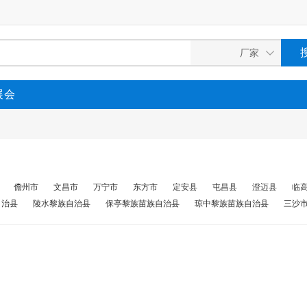
展会
儋州市
文昌市
万宁市
东方市
定安县
屯昌县
澄迈县
临
自治县
陵水黎族自治县
保亭黎族苗族自治县
琼中黎族苗族自治县
三沙