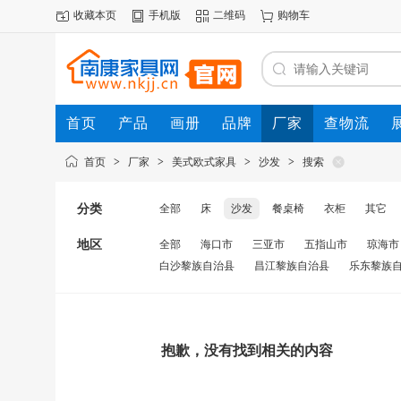
收藏本页
手机版
二维码
购物车
首页
产品
画册
品牌
厂家
查物流
首页
>
厂家
>
美式欧式家具
>
沙发
>
搜索
分类
全部
床
沙发
餐桌椅
衣柜
其它
地区
全部
海口市
三亚市
五指山市
琼海市
白沙黎族自治县
昌江黎族自治县
乐东黎族
抱歉，没有找到相关的内容