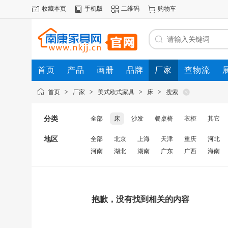
收藏本页
手机版
二维码
购物车
首页
产品
画册
品牌
厂家
查物流
首页
>
厂家
>
美式欧式家具
>
床
>
搜索
分类
全部
床
沙发
餐桌椅
衣柜
其它
地区
全部
北京
上海
天津
重庆
河北
河南
湖北
湖南
广东
广西
海南
抱歉，没有找到相关的内容