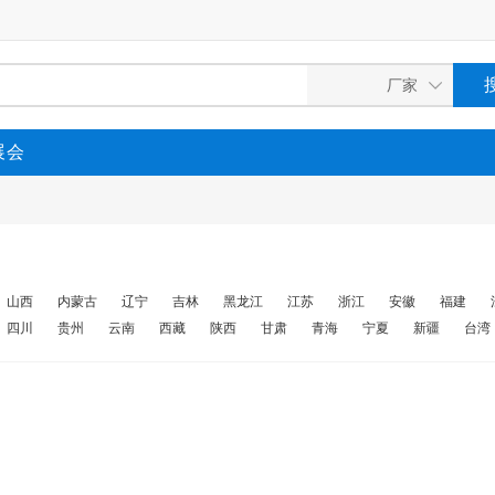
展会
山西
内蒙古
辽宁
吉林
黑龙江
江苏
浙江
安徽
福建
四川
贵州
云南
西藏
陕西
甘肃
青海
宁夏
新疆
台湾